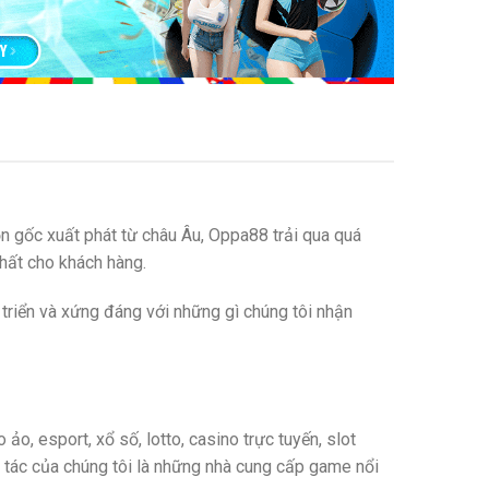
n gốc xuất phát từ châu Âu, Oppa88 trải qua quá
 nhất cho khách hàng.
triển và xứng đáng với những gì chúng tôi nhận
 esport, xổ số, lotto, casino trực tuyến, slot
i tác của chúng tôi là những nhà cung cấp game nổi