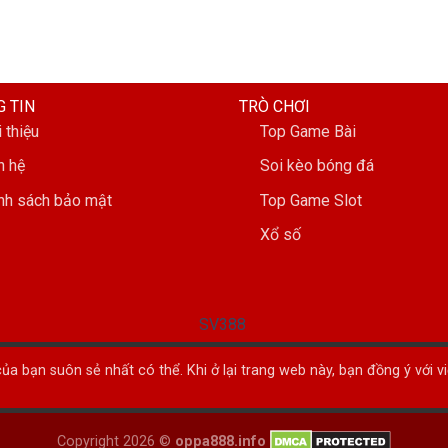
 TIN
TRÒ CHƠI
i thiệu
Top Game Bài
n hệ
Soi kèo bóng đá
nh sách bảo mật
Top Game Slot
Xổ số
SV388
ủa bạn suôn sẻ nhất có thể.
Khi ở lại trang web này, bạn đồng ý với 
Copyright 2026 ©
oppa888.info