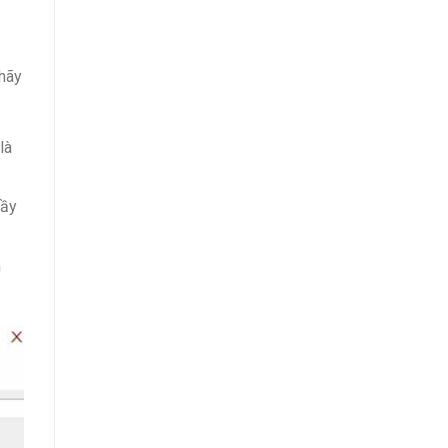
 hãy
là
đầy
n