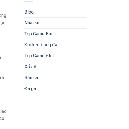
Blog
hông
rục
Nhà cái
Top Game Bài
i
Soi kèo bóng đá
Top Game Slot
h
Xổ số
Bắn cá
 lo
Đá gà
giao
 có
.