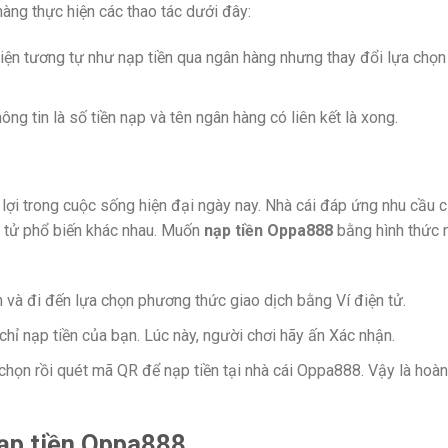
àng thực hiện các thao tác dưới đây:
hiện tương tự như nạp tiền qua ngân hàng nhưng thay đổi lựa chọn
ông tin là số tiền nạp và tên ngân hàng có liên kết là xong.
n lợi trong cuộc sống hiện đại ngày nay. Nhà cái đáp ứng nhu cầu 
ện tử phổ biến khác nhau. Muốn
nạp tiền Oppa888
bằng hình thức 
và đi đến lựa chọn phương thức giao dịch bằng Ví điện tử.
hỉ nạp tiền của bạn. Lúc này, người chơi hãy ấn Xác nhận.
 chọn rồi quét mã QR để
nạp tiền tại nhà cái Oppa888
. Vậy là hoàn
nạp tiền Oppa888