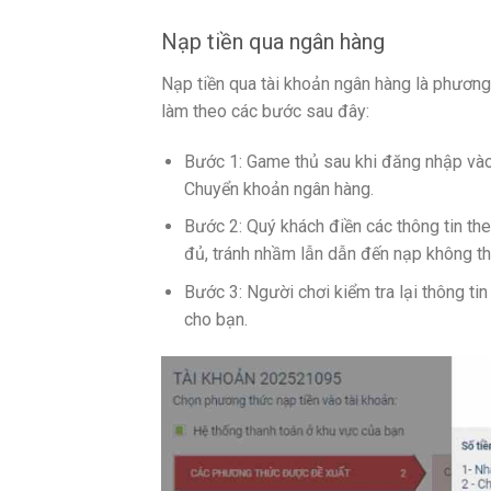
Nạp tiền qua ngân hàng
Nạp tiền qua tài khoản ngân hàng là phương
làm theo các bước sau đây:
Bước 1: Game thủ sau khi đăng nhập vào 
Chuyển khoản ngân hàng.
Bước 2: Quý khách điền các thông tin th
đủ, tránh nhầm lẫn dẫn đến nạp không t
Bước 3: Người chơi kiểm tra lại thông tin
cho bạn.