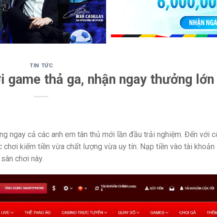
TIN TỨC
i game thả ga, nhận ngay thưởng lớn
ng ngay cả các anh em tân thủ mới lần đầu trải nghiệm. Đến với 
chơi kiếm tiền vừa chất lượng vừa uy tín. Nạp tiền vào tài khoản
sân chơi này.