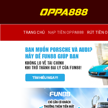
Skip
to
content
TRANG CHỦ
NẠP TIỀN OPPA888
RÚT TIỀN 