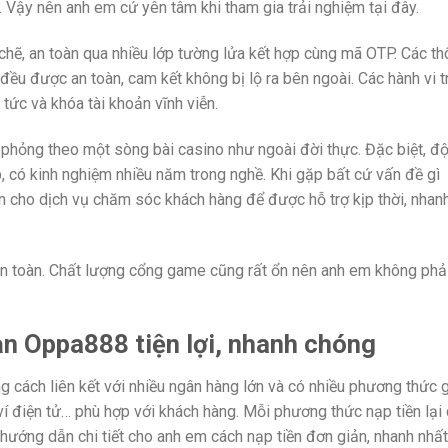
ậy nên anh em cứ yên tâm khi tham gia trải nghiệm tại đây.
hẽ, an toàn qua nhiều lớp tường lửa kết hợp cùng mã OTP. Các t
 đều được an toàn, cam kết không bị lộ ra bên ngoài. Các hành vi t
 tức và khóa tài khoản vĩnh viễn.
 phỏng theo một sòng bài casino như ngoài đời thực. Đặc biệt, độ
, có kinh nghiệm nhiều năm trong nghề. Khi gặp bất cứ vấn đề gì
ện cho dịch vụ chăm sóc khách hàng để được hỗ trợ kịp thời, nhan
 an toàn. Chất lượng cổng game cũng rất ổn nên anh em không phải
ản Oppa888 tiện lợi, nhanh chóng
 cách liên kết với nhiều ngân hàng lớn và có nhiều phương thức 
ví điện tử… phù hợp với khách hàng. Mỗi phương thức nạp tiền lại
hướng dẫn chi tiết cho anh em cách nạp tiền đơn giản, nhanh nhất