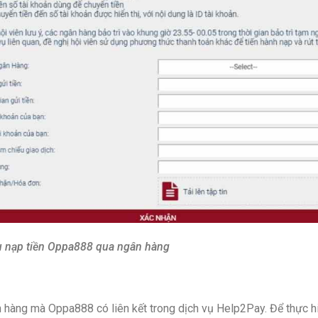
 nạp tiền Oppa888 qua ngân hàng
 hàng mà Oppa888 có liên kết trong dịch vụ Help2Pay. Để thực h