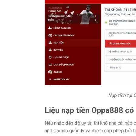
Nạp tiền tại
Liệu nạp tiền Oppa888 có
Nếu nhắc đến độ uy tín thì khó nhà cái n
and Casino quản lý và được cấp phép bởi tổ