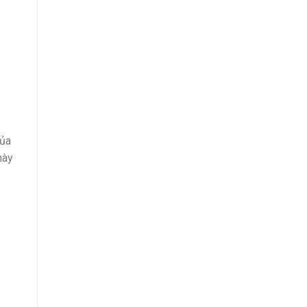
của
này