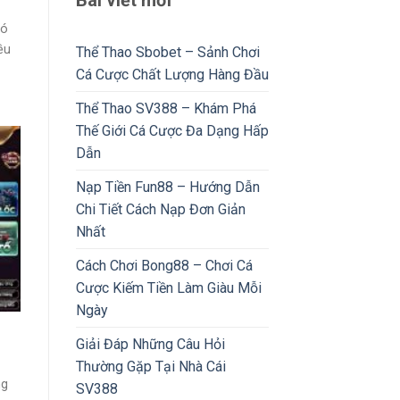
có
ều
Thể Thao Sbobet – Sảnh Chơi
Cá Cược Chất Lượng Hàng Đầu
Thể Thao SV388 – Khám Phá
Thế Giới Cá Cược Đa Dạng Hấp
Dẫn
Nạp Tiền Fun88 – Hướng Dẫn
Chi Tiết Cách Nạp Đơn Giản
Nhất
Cách Chơi Bong88 – Chơi Cá
Cược Kiếm Tiền Làm Giàu Mỗi
Ngày
Giải Đáp Những Câu Hỏi
Thường Gặp Tại Nhà Cái
ng
SV388