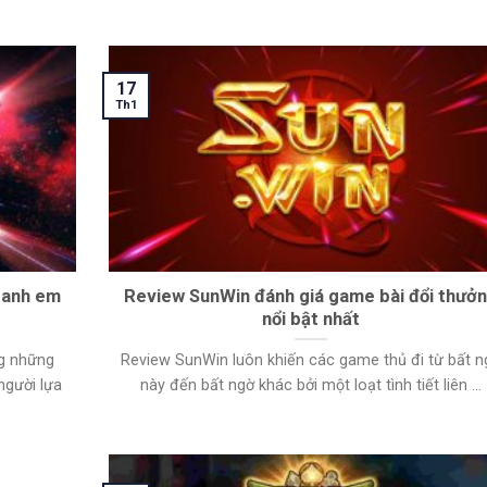
17
Th1
 anh em
Review SunWin đánh giá game bài đổi thưở
nổi bật nhất
ng những
Review SunWin luôn khiến các game thủ đi từ bất n
người lựa
này đến bất ngờ khác bởi một loạt tình tiết liên ...