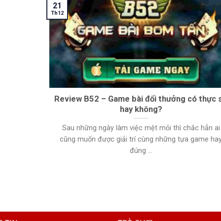
21
Th12
Review B52 – Game bài đổi thưởng có thực 
hay không?
Sau những ngày làm việc mệt mỏi thì chắc hẳn ai
cũng muốn được giải trí cùng những tựa game ha
đúng ...