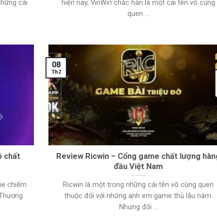
những cái
hiện nay, VinWin chắc hẳn là một cái tên vô cùng
quen ...
08
Th2
ó chất
Review Ricwin – Cổng game chất lượng hàn
đầu Việt Nam
me chiếm
Ricwin là một trong những cái tên vô cùng quen
 Thương
thuộc đối với những anh em game thủ lâu năm.
Nhưng đối ...