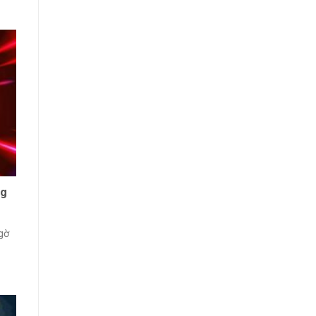
ng
gờ