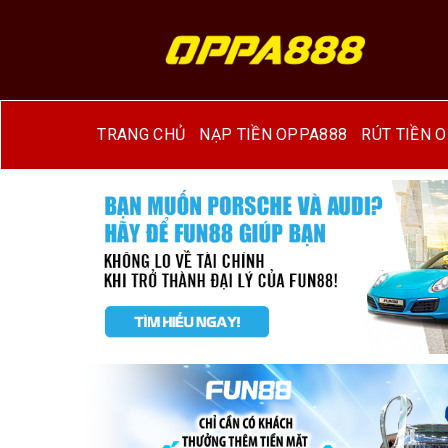
Skip
to
content
TRANG CHỦ
NẠP TIỀN OPPA888
RÚT TIỀN 