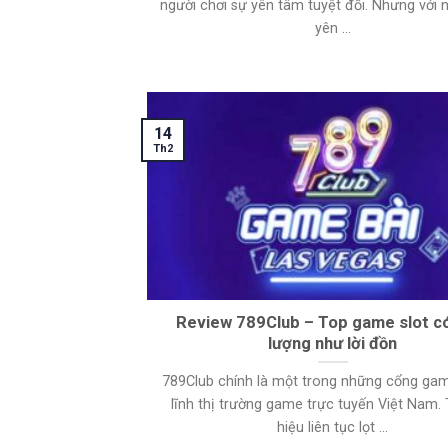
người chơi sự yên tâm tuyệt đối. Nhưng với 
yên ...
14
Th2
Review 789Club – Top game slot c
lượng như lời đồn
789Club chính là một trong những cổng ga
lĩnh thị trường game trực tuyến Việt Nam.
hiệu liên tục lọt ...