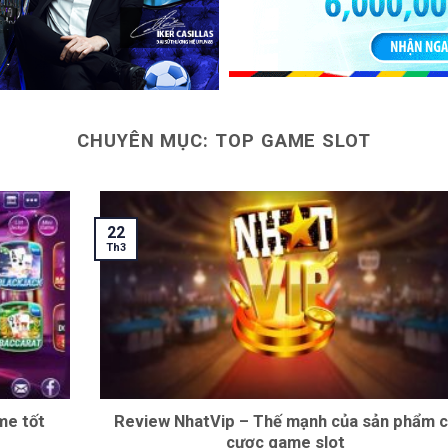
CHUYÊN MỤC:
TOP GAME SLOT
22
Th3
me tốt
Review NhatVip – Thế mạnh của sản phẩm 
cược game slot