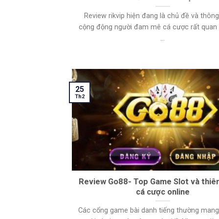
Review rikvip hiện đang là chủ đề và thông
cộng động người đam mê cá cược rất quan 
...
25
Th2
Review Go88- Top Game Slot và thiê
cá cược online
Các cổng game bài danh tiếng thường mang