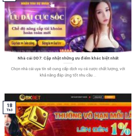
Nhà cái DD7: Cập nhật những ưu điểm khác biệt nhất
Chọn nhà cái uya tín sẽ cung cấp dịch vụ cá cược chất lượng, với
khả năng đáp ứng tốt nhu cầu ...
18
Th3