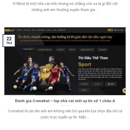
978bet là một nhà cái mới nhưng nó chẳng còn xa lạ gì đối với
những anh em thường xuyên tham gia ...
22
Th3
Đánh giá Comebet – top nhà cái mới uy tín số 1 châu Á
Comebet là cái tên anh em không nên bỏ qua khi lựa chọn địa chỉ cá
cược trực tuyến uy tín. Mặc ...