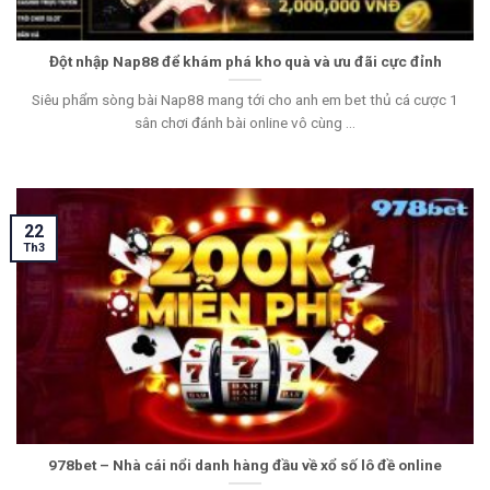
Đột nhập Nap88 để khám phá kho quà và ưu đãi cực đỉnh
Siêu phẩm sòng bài Nap88 mang tới cho anh em bet thủ cá cược 1
sân chơi đánh bài online vô cùng ...
22
Th3
978bet – Nhà cái nổi danh hàng đầu về xổ số lô đề online