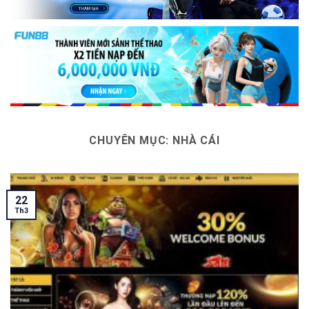
CHUYÊN MỤC:
NHÀ CÁI
22
Th3