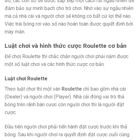
đó, các con số sẽ được sắp xếp một cách rất ngẫu nhiên để
đảm bảo sự minh bạch cho trò chơi. Nhờ vào sự ngẫu nhiên
mà cả nhà cái và người chơi sẽ không có bất cứ lợi thế nào.
Việc trái bóng rơi vào số nào hoàn toàn được quyết định bởi
may mắn.
Luật chơi và hình thức cược Roulette cơ bản
Để chơi Roulette thì chắc chắn người chơi phải nắm được
một số luật chơi và các hình thức cược cơ bản.
Luật chơi Roulette
Theo luật chơi thì một ván
Roulette
chỉ bao gồm nhà cái
(Dealer) và người chơi (Player). Nhà cái đóng vai trò thả
bóng trên rãnh bàn cược còn người chơi thì là người đặt
cược.
Đầu tiên người chơi phải tiến hành đặt cược trước khi thả
bóng. Sau khi người chơi ra quyết định đặt cược cuối cùng