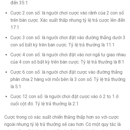
đến 35:1
Cược 2 con số: là người chơi cược vào rãnh của 2 con số
trên bàn cược. Xác suất thấp nhưng tỷ lệ trả cược lên đến
17:1
Cược 3 con số: là người chơi đặt vào đường thẳng dưới 3
con số bất kỳ trên bàn cược. Tỷ lệ trả thưởng là 11:1
Cược 4 con số: là người chơi đặt vào nơi ngã tư giao nhau
của 4 con số bất kỳ trên bàn cược. Tỷ lệ trả thưởng là 8:1
Cược 6 con số: là người chơi đặt cược vào đường thẳng
phân chia 2 hàng với mỗi bên là 3 con số. Tỷ lệ trả thưởng
là 5:1
Cược 12 con số: là người chơi đặt cược vào ô 2 to 1 ở
cuối cột đó. Tỷ lệ trả thưởng là 2:1
Cược trong có xác suất chiến thắng thấp hơn so với cược
ngoài nhưng tỷ lệ trả thưởng sẽ cao hơn. Có một quy tắc là