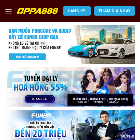
Skip
to
ĐĂNG KÝ
THAM GIA NGAY
content