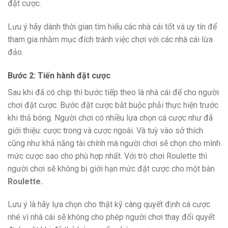
đặt cược.
Lưu ý hãy dành thời gian tìm hiểu các nhà cái tốt và uy tín để
tham gia nhằm mục đích tránh việc chơi với các nhà cái lừa
đảo.
Bước 2: Tiến hành đặt cược
Sau khi đã có chip thì bước tiếp theo là nhà cái để cho người
chơi đặt cược. Bước đặt cược bắt buộc phải thực hiện trước
khi thả bóng. Người chơi có nhiều lựa chọn cá cược như đã
giới thiệu: cược trong và cược ngoài. Và tuỳ vào sở thích
cũng như khả năng tài chính mà người chơi sẽ chọn cho mình
mức cược sao cho phù hợp nhất. Với trò chơi Roulette thì
người chơi sẽ không bị giới hạn mức đặt cược cho một bàn
Roulette.
Lưu ý là hãy lựa chọn cho thật kỹ càng quyết định cá cược
nhé vì nhà cái sẽ không cho phép người chơi thay đổi quyết