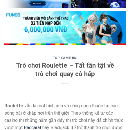
TOP GAME BÀI
Trò chơi Roulette – Tất tần tật về
trò chơi quay cò hấp
Roulette
vẫn là một hình ảnh vô cùng quen thuộc tại các
sòng bài ở khắp nơi trên thế giới. Theo thông kế từ các
casino thì những năm gần đây thì trò chơi này đã chính thức
vượt mặt
Baccarat
hay Blackjack để trở thành trò chơi được