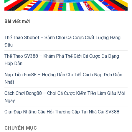
Bài viết mới
Thể Thao Sbobet – Sảnh Chơi Cá Cược Chất Lượng Hàng
Đầu
Thể Thao SV388 – Khám Phá Thế Giới Cá Cược Đa Dạng
Hấp Dẫn
Nạp Tiền Fun88 – Hướng Dẫn Chi Tiết Cách Nạp Đơn Giản
Nhất
Cách Chơi Bong88 – Chơi Cá Cược Kiếm Tiền Làm Giàu Mỗi
Ngày
Giải Đáp Những Câu Hỏi Thường Gặp Tại Nhà Cái SV388
CHUYÊN MỤC