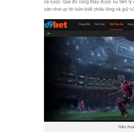
cá cược. Qua đó cũng thấy được sự tâm lý 
sân chơi uy tín luôn biết chiều lòng và giữ 
Hân hoa