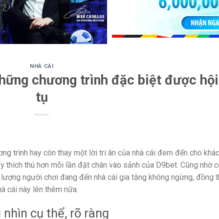
NHÀ CÁI
ững chương trình đặc biệt được hội
tụ
ng trình hay còn thay một lời tri ân của nhà cái đem đến cho khá
y thích thú hơn mỗi lần đặt chân vào sảnh của D9bet. Cũng nhờ c
 lượng người chơi đang đến nhà cái gia tăng không ngừng, đồng t
à cái này lên thêm nữa.
nhìn cụ thể, rõ ràng