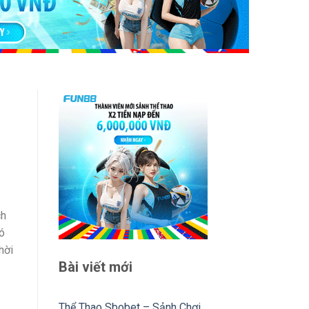
ch
ó
hời
Bài viết mới
Thể Thao Sbobet – Sảnh Chơi