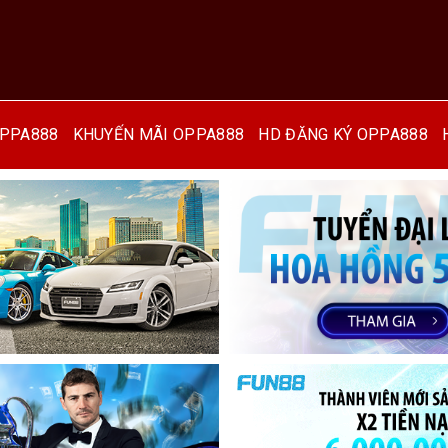
OPPA888
KHUYẾN MÃI OPPA888
HD ĐĂNG KÝ OPPA888