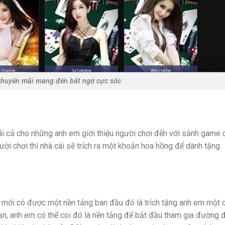
khuyến mãi mang đến bất ngờ cực sốc
ãi cả cho những anh em giới thiệu người chơi đến với sảnh game 
ười chơi thì nhà cái sẽ trích ra một khoản hoa hồng để dành tặng
 mới có được một nền tảng ban đầu đó là trích tặng anh em một 
n, anh em có thể coi đó là nền tảng để bắt đầu tham gia đường 