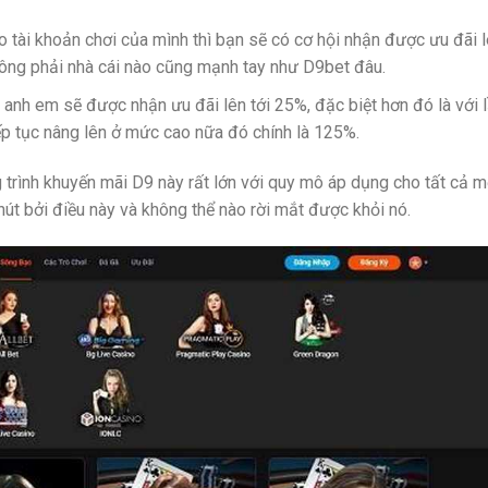
 tài khoản chơi của mình thì bạn sẽ có cơ hội nhận được ưu đãi 
hông phải nhà cái nào cũng mạnh tay như D9bet đâu.
ì anh em sẽ được nhận ưu đãi lên tới 25%, đặc biệt hơn đó là với 
iếp tục nâng lên ở mức cao nữa đó chính là 125%.
trình khuyến mãi D9 này rất lớn với quy mô áp dụng cho tất cả m
 hút bởi điều này và không thể nào rời mắt được khỏi nó.