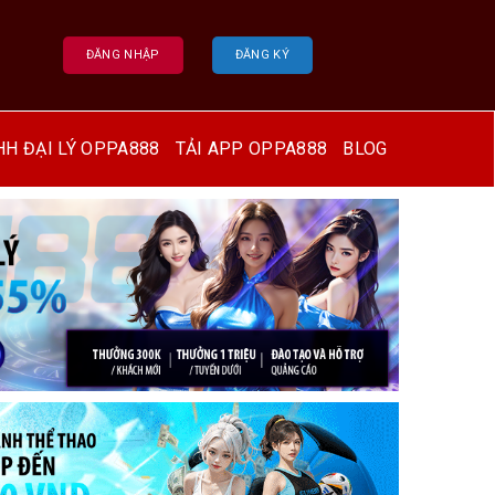
ĐĂNG NHẬP
ĐĂNG KÝ
HH ĐẠI LÝ OPPA888
TẢI APP OPPA888
BLOG