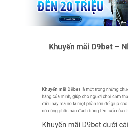
Khuyến mãi D9bet – Nh
Khuyến mãi D9bet
là một trong những chươ
hàng của mình, giúp cho người chơi cảm thấ
điều này mà nó là một phần lớn để giúp cho
nó cũng phần nào đánh bóng tên tuổi của nh
Khuyến mãi D9bet dưới cái 