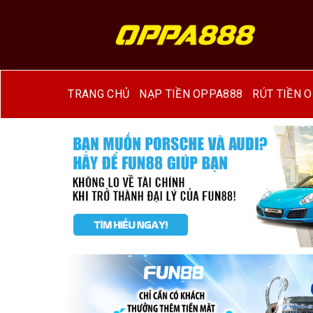
Skip
to
content
TRANG CHỦ
NẠP TIỀN OPPA888
RÚT TIỀN 