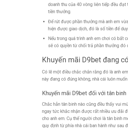
doanh thu của 40 vòng liên tiếp đều đạt
tiền thưởng.
Để rút được phần thưởng mà anh em vừa đ
hiện được giao dịch, đó là số tiền để duy
Nếu trong quá trình anh em chơi có bất cứ
sẽ có quyền từ chối trả phần thưởng đó c
Khuyến mãi D9bet đang có
Có lẽ một điều chắc chắn rằng đó là anh em
này đang có đúng không, nhà cái luôn muốn 
Khuyến mãi D9bet đối với tân binh
Chắc hẳn tân binh nào cũng đều thấy vui m
ngay tức khắc nhận được rất nhiều ưu đãi 
cho anh em. Cụ thể người chơi là tân binh 
quy định từ phía nhà cái ban hành như sau đ