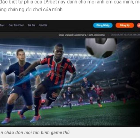
đặc biệt từ phía của D9bet này dành cho mọi anh em của mình, m
vững chân người chơi của mình.
n chào đón mọi tân binh game thủ