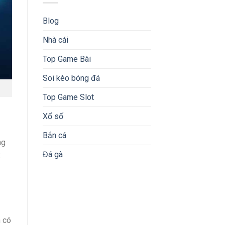
Blog
Nhà cái
Top Game Bài
Soi kèo bóng đá
Top Game Slot
Xổ số
Bắn cá
ng
Đá gà
:
n có