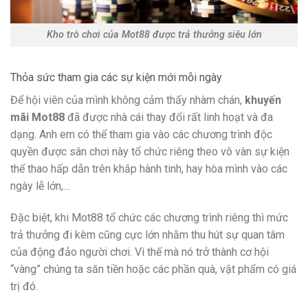
Kho trò chơi của Mot88 được trả thưởng siêu lớn
Thỏa sức tham gia các sự kiện mới mỗi ngày
Để hội viên của mình không cảm thấy nhàm chán,
khuyến
mãi Mot88
đã được nhà cái thay đổi rất linh hoạt và đa
dạng. Anh em có thể tham gia vào các chương trình độc
quyền được sân chơi này tổ chức riêng theo vô vàn sự kiện
thể thao hấp dẫn trên khắp hành tinh, hay hòa mình vào các
ngày lễ lớn,…
Đặc biệt, khi Mot88 tổ chức các chương trình riêng thì mức
trả thưởng đi kèm cũng cực lớn nhằm thu hút sự quan tâm
của động đảo người chơi. Vì thế mà nó trở thành cơ hội
“vàng” chúng ta săn tiền hoặc các phần quà, vật phẩm có giá
trị đó.