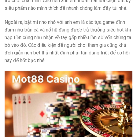
trò chơi của mình. Cho nên anh em thoải mái lựa chọn bất kỳ
siêu phẩm nào mình thích để nhanh chóng làm đầy túi nhé.
Ngoài ra, bật mí nho nhỏ với anh em là các tựa game đình
đám như bắn cá và nổ hũ đang được trả thưởng siêu hot khi
nạp tiền cũng như nhận về tay gấp nhiều lần số vốn chúng ta
bỏ vào đó. Các điều kiện để người chơi tham gia cũng khá
đơn giản nên bet thủ nhất định phải tận dụng triệt để cơ hội
này để hốt bạc nhé.