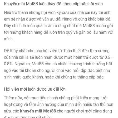
Khuyến mãi Mot88 luôn thay đổi theo cấp bậc hội viên
Nếu trở thành những hội viên kỳ cựu của nhà cái này thì anh
em sẽ nhận được vô vàn ưu đãi riêng vô cùng khác biệt đó.
Đây chính là món quà tri ân rõ ràng nhất mà Mot88 muốn gửi
tới những khách hàng đã luôn trân quý và gắn bó lâu năm với
mình.
Dễ thấy nhất cho các hội viên từ Thân thiết đến Kim cương
của nhà cái là sẽ luôn nhận được mức hoàn trả cược từ 0.6 –
0.8%. Ngoài ra, Mot88 còn có nhiều chương trình thưởng bất
ngờ vào tài khoản cho người chơi vào mỗi dịp đặc biệt như
sinh nhật, quốc khánh, hoặc khi chúng ta thăng cấp bậc.
Hội viên mới luôn được ưu đãi lớn
Thêm nữa, với mục tiêu nhanh chóng phát triển mạng lưới
hoạt động và tầm ảnh hưởng của mình đến nhiều tân thủ hơn
nữa, các
khuyến mãi Mot88
cho người chơi mới cũng đang
được ưu tiên hơn rất nhiều.