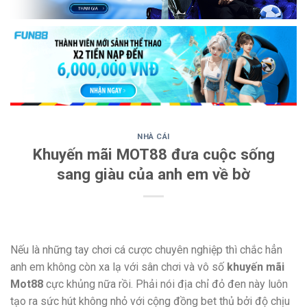
NHÀ CÁI
Khuyến mãi MOT88 đưa cuộc sống
sang giàu của anh em về bờ
Nếu là những tay chơi cá cược chuyên nghiệp thì chắc hẳn
anh em không còn xa lạ với sân chơi và vô số
khuyến mãi
Mot88
cực khủng nữa rồi. Phải nói địa chỉ đỏ đen này luôn
tạo ra sức hút không nhỏ với cộng đồng bet thủ bởi độ chịu