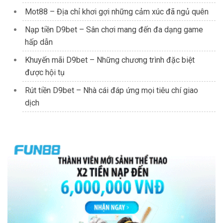
Mot88 – Địa chỉ khơi gợi những cảm xúc đã ngủ quên
Nạp tiền D9bet – Sân chơi mang đến đa dạng game
hấp dẫn
Khuyến mãi D9bet – Những chương trình đặc biệt
được hội tụ
Rút tiền D9bet – Nhà cái đáp ứng mọi tiêu chí giao
dịch