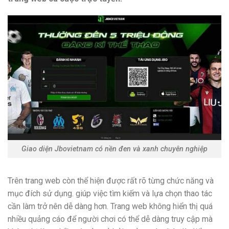
Giao diện Jbovietnam có nền đen và xanh chuyên nghiệp
Trên trang web còn thể hiện được rất rõ từng chức năng và
mục đích sử dụng. giúp việc tìm kiếm và lựa chọn thao tác
cần làm trở nên dễ dàng hơn. Trang web không hiển thị quá
nhiều quảng cáo để người chơi có thể dễ dàng truy cập mà