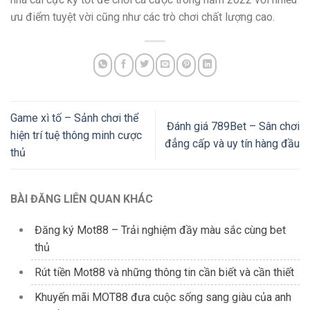
ưu điểm tuyệt vời cũng như các trò chơi chất lượng cao.
Game xì tố – Sảnh chơi thể
Đánh giá 789Bet – Sân chơi
hiện trí tuệ thông minh cược
đẳng cấp và uy tín hàng đầu
thủ
BÀI ĐĂNG LIÊN QUAN KHÁC
Đăng ký Mot88 – Trải nghiệm đầy màu sắc cùng bet
thủ
Rút tiền Mot88 và những thông tin cần biết và cần thiết
Khuyến mãi MOT88 đưa cuộc sống sang giàu của anh