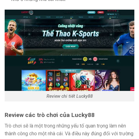
Review chi tiết Lucky88
Review các trò chơi của Lucky88
Trò chơi sẽ là một trong những yếu tố quan trọng làm nên
thành công cho một nhà cái. Và điều này đúng đối với trường