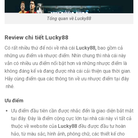
Tổng quan về Lucky88
Review chi tiết Lucky88
Có rất nhiều thứ để nói về nhà cái
Lucky88,
bao gồm cả
những ưu điểm và nhược điểm. Nhìn chung thì nhà cái này
vẫn có nhiều ưu điểm nổi bật hơn và những nhược điểm là
không đáng kể và đang được nhà cái cải thiện qua thời gian.
Hãy cùng điểm qua các thông tin về ưu nhược điểm tại đây
nhé.
Ưu điểm
Ưu điểm đầu tiên cần được nhắc đến là giao diện bắt mắt
tại đây. Đây là điểm cộng cực lớn tại nhà cái này vì tất cả
thuộc về website của
Lucky88
đều được đầu tư hoàn
hảo, từ màu sắc, hình ảnh, phông chữ, các thiết kế cho