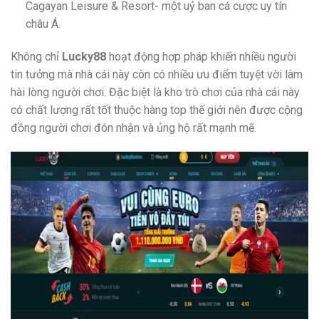
Cagayan Leisure & Resort- một uỷ ban cá cược uy tín
châu Á.
Không chỉ
Lucky88
hoạt động hợp pháp khiến nhiều người
tin tưởng mà nhà cái này còn có nhiều ưu điểm tuyệt vời làm
hài lòng người chơi. Đặc biệt là kho trò chơi của nhà cái này
có chất lượng rất tốt thuộc hàng top thế giới nên được cộng
đồng người chơi đón nhận và ủng hộ rất mạnh mẽ.