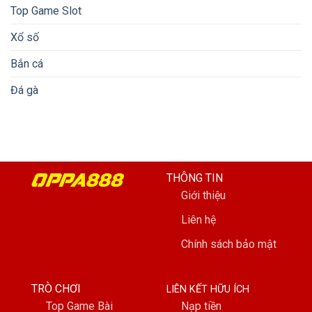
Top Game Slot
Xổ số
Bắn cá
Đá gà
THÔNG TIN
Giới thiệu
Liên hệ
Chính sách bảo mật
TRÒ CHƠI
LIÊN KẾT HỮU ÍCH
Top Game Bài
Nạp tiền