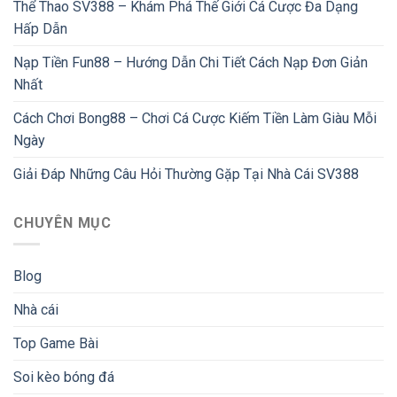
Thể Thao SV388 – Khám Phá Thế Giới Cá Cược Đa Dạng
Hấp Dẫn
Nạp Tiền Fun88 – Hướng Dẫn Chi Tiết Cách Nạp Đơn Giản
Nhất
Cách Chơi Bong88 – Chơi Cá Cược Kiếm Tiền Làm Giàu Mỗi
Ngày
Giải Đáp Những Câu Hỏi Thường Gặp Tại Nhà Cái SV388
CHUYÊN MỤC
Blog
Nhà cái
Top Game Bài
Soi kèo bóng đá