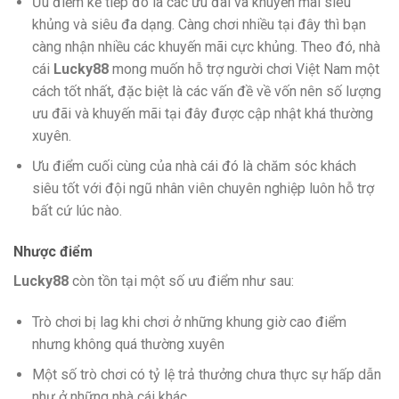
Ưu điểm kế tiếp đó là các ưu đãi và khuyến mãi siêu
khủng và siêu đa dạng. Càng chơi nhiều tại đây thì bạn
càng nhận nhiều các khuyến mãi cực khủng. Theo đó, nhà
cái
Lucky88
mong muốn hỗ trợ người chơi Việt Nam một
cách tốt nhất, đặc biệt là các vấn đề về vốn nên số lượng
ưu đãi và khuyến mãi tại đây được cập nhật khá thường
xuyên.
Ưu điểm cuối cùng của nhà cái đó là chăm sóc khách
siêu tốt với đội ngũ nhân viên chuyên nghiệp luôn hỗ trợ
bất cứ lúc nào.
Nhược điểm
Lucky88
còn tồn tại một số ưu điểm như sau:
Trò chơi bị lag khi chơi ở những khung giờ cao điểm
nhưng không quá thường xuyên
Một số trò chơi có tỷ lệ trả thưởng chưa thực sự hấp dẫn
như ở những nhà cái khác.