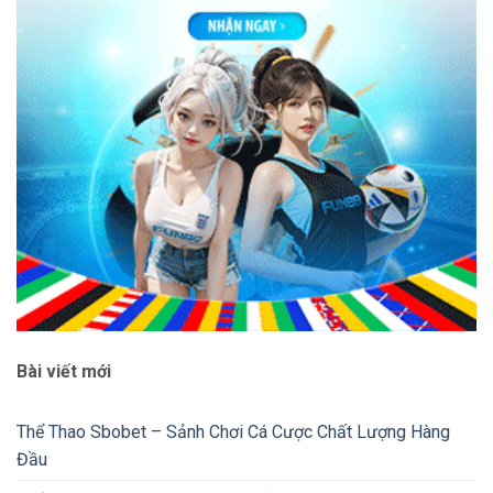
Bài viết mới
Thể Thao Sbobet – Sảnh Chơi Cá Cược Chất Lượng Hàng
Đầu