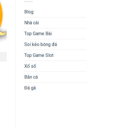
Blog
Nhà cái
Top Game Bài
Soi kèo bóng đá
Top Game Slot
Xổ số
Bắn cá
Đá gà