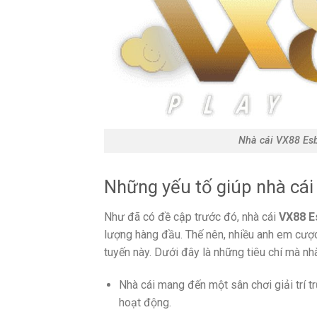
Nhà cái VX88 Esb
Những yếu tố giúp nhà cái
Như đã có đề cập trước đó, nhà cái
VX88 E
lượng hàng đầu. Thế nên, nhiều anh em cược 
tuyến này. Dưới đây là những tiêu chí mà nh
Nhà cái mang đến một sân chơi giải trí t
hoạt động.