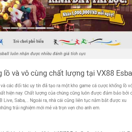
sball luôn nhận được nhiều đánh giá tích cực
 lồ và vô cùng chất lượng tại VX88 Esba
và các đối tác uy tín đã tạo ra một kho game cá cược khổng lồ vớ
nhất hiện nay. Chất lượng của chúng cũng luôn được đảm bảo bởi 
Live, Saba,… Ngoài ra, nhà cái cũng liên tục nắm bắt được xu
những trải nghiệm mới mẻ và trọn vẹn cho anh em.