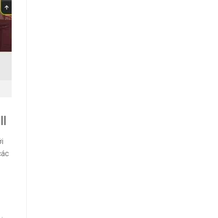
ll
i
các