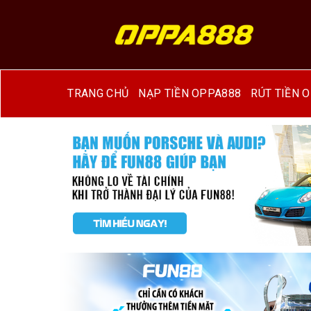
Skip
to
content
TRANG CHỦ
NẠP TIỀN OPPA888
RÚT TIỀN 