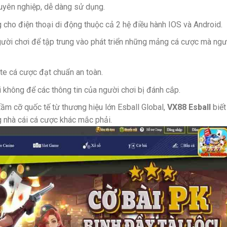
uyên nghiệp, dễ dàng sử dụng.
 cho điện thoại di động thuộc cả 2 hệ điều hành IOS và Android.
gười chơi để tập trung vào phát triển những mảng cá cược mà ngư
te cá cược đạt chuẩn an toàn.
 không để các thông tin của người chơi bị đánh cắp.
ầm cỡ quốc tế từ thương hiệu lớn Esball Global,
VX88 Esball
biết
nhà cái cá cược khác mắc phải.