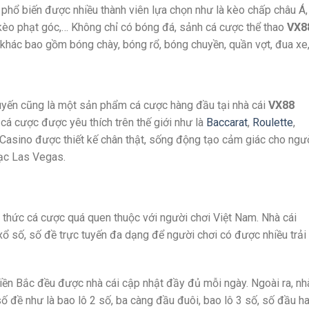
 phổ biến được nhiều thành viên lựa chọn như là kèo chấp châu Á,
kèo phạt góc,… Không chỉ có bóng đá, sảnh cá cược thể thao
VX8
khác bao gồm bóng chày, bóng rổ, bóng chuyền, quần vợt, đua xe
 tuyến cũng là một sản phẩm cá cược hàng đầu tại nhà cái
VX88
 cá cược được yêu thích trên thế giới như là
Baccarat
,
Roulette
,
Casino được thiết kế chân thật, sống động tạo cảm giác cho ngư
bạc Las Vegas.
thức cá cược quá quen thuộc với người chơi Việt Nam. Nhà cái
xổ số, số đề trực tuyến đa dạng để người chơi có được nhiều trải
iền Bắc đều được nhà cái cập nhật đầy đủ mỗi ngày. Ngoài ra, nh
số đề như là bao lô 2 số, ba càng đầu đuôi, bao lô 3 số, số đầu h