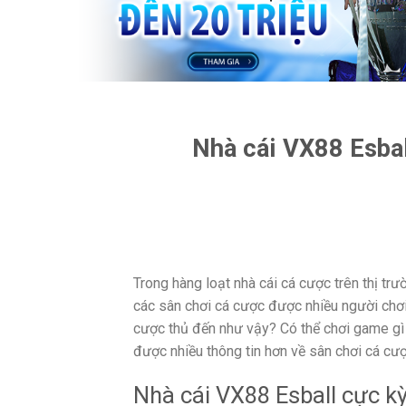
Nhà cái VX88 Esbal
Trong hàng loạt nhà cái cá cược trên thị trườ
các sân chơi cá cược được nhiều người chơi 
cược thủ đến như vậy? Có thể chơi game gì 
được nhiều thông tin hơn về sân chơi cá cượ
Nhà cái VX88 Esball cực kỳ