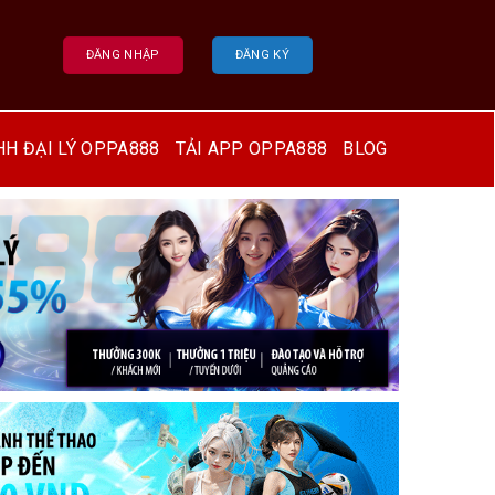
ĐĂNG NHẬP
ĐĂNG KÝ
HH ĐẠI LÝ OPPA888
TẢI APP OPPA888
BLOG