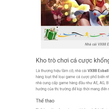
Nhà cái VX88 E
Kho trò chơi cá cược khổng
Là thương hiệu tầm cỡ, nhà cái
VX88 Esball
hàng loạt thể loại game cá cược phổ biến 
nhà cung cấp game hàng đầu như AE, AG, BB 
hướng của thị trường để kịp thời mang đến 
Thể thao